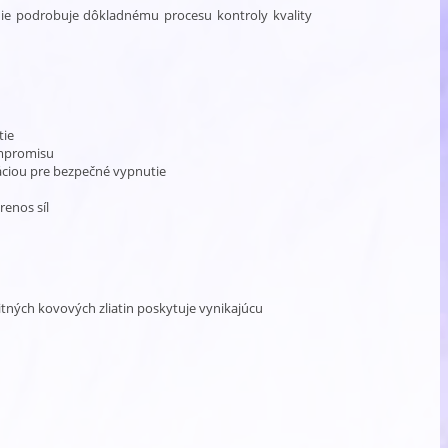
nie podrobuje dôkladnému procesu kontroly kvality
tie
ompromisu
ciou pre bezpečné vypnutie
renos síl
itných kovových zliatin poskytuje vynikajúcu