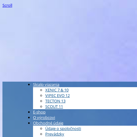
Scroll
Skialp viazania
XENIC 7 & 10
VIPEC EVO 12
TECTON 13
SCOUT 11
E-shop
O výrobcovi
Obchodné údaje
Údaje o spoločnosti
Prevádzky