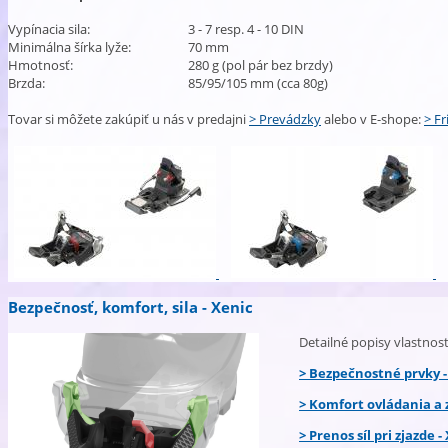
Vypínacia sila:
3 - 7 resp. 4 - 10 DIN
Minimálna šírka lyže:
70 mm
Hmotnosť:
280 g (pol pár bez brzdy)
Brzda:
85/95/105 mm (cca 80g)
Tovar si môžete zakúpiť u nás v predajni
> Prevádzky
alebo v E-shope:
> Fr
Bezpečnosť, komfort, sila - Xenic
Detailné popisy vlastnost
> Bezpečnostné prvky -
>
Komfort ovládania a 
> Prenos síl pri zjazde -