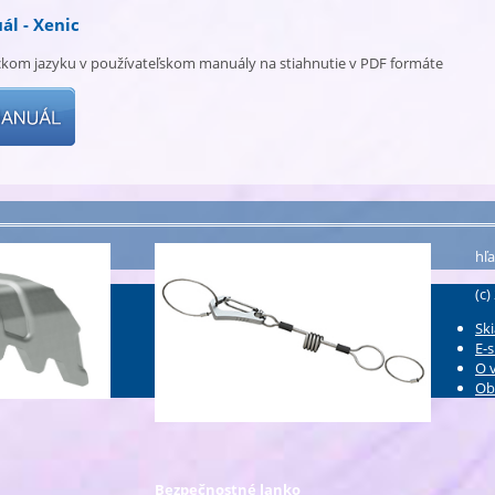
ál - Xenic
ckom jazyku v používateľskom manuály na stiahnutie v PDF formáte
hľa
(c)
Ski
E-
O 
Ob
Bezpečnostné lanko