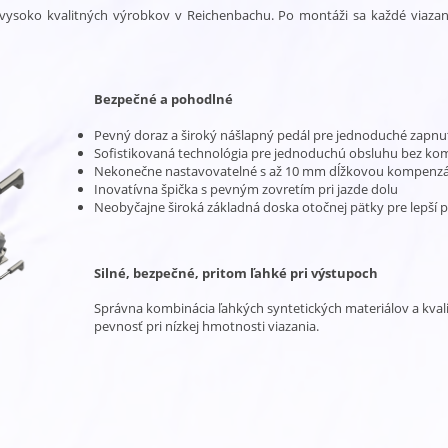
 vysoko kvalitných výrobkov v Reichenbachu. Po montáži sa každé viaza
Bezpečné a pohodlné
Pevný doraz a široký nášlapný pedál pre jednoduché zapnu
Sofistikovaná technológia pre jednoduchú obsluhu bez k
Nekonečne nastavovatelné s až 10 mm dĺžkovou kompenzá
Inovatívna špička s pevným zovretím pri jazde dolu
Neobyčajne široká základná doska otočnej pätky pre lepší p
Silné, bezpečné, pritom ľahké pri výstupoch
Správna kombinácia ľahkých syntetických materiálov a kval
pevnosť pri nízkej hmotnosti viazania.