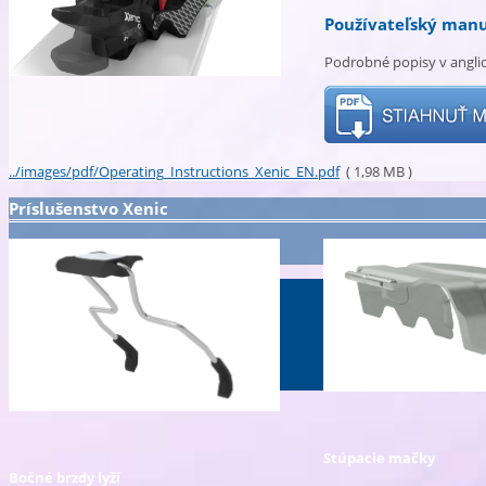
Používateľský manu
Podrobné popisy v angli
../images/pdf/Operating_Instructions_Xenic_EN.pdf
( 1,98 MB )
Príslušenstvo Xenic
Stúpacie mačky
Bočné brzdy lyží