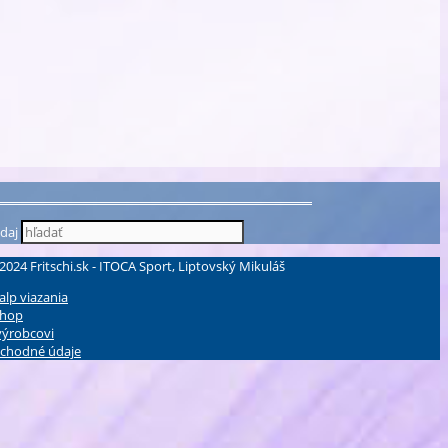
daj
 2024 Fritschi.sk - ITOCA Sport, Liptovský Mikuláš
alp viazania
shop
výrobcovi
chodné údaje