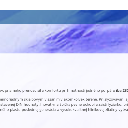
v, priameho prenosu síl a komfortu pri hmotnosti jedného pol páru
iba 280
 mimoriadnym skialpovým viazaním v akomkoľvek teréne. Pri zlyžovávaní a
nastavenej DIN hodnoty. Inovatívna špička pevne uchopí a zaistí lyžiarku, p
ho plastu poslednej generácia a vysokokvalitnej hliníkovej zliatiny vytvár