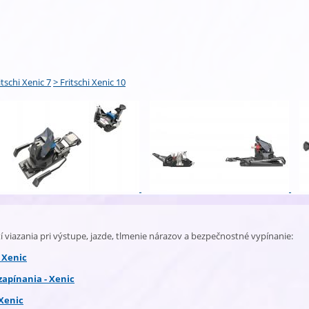
itschi Xenic 7
> Fritschi Xenic 10
í viazania pri výstupe, jazde, tlmenie nárazov a bezpečnostné vypínanie:
 Xenic
zapínania - Xenic
 Xenic